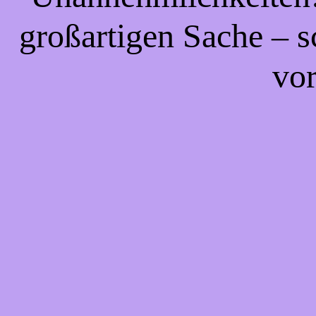
großartigen Sache – s
vor