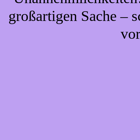
großartigen Sache – s
vor