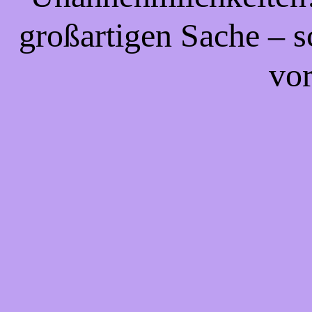
großartigen Sache – s
vor