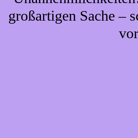
großartigen Sache – s
vor