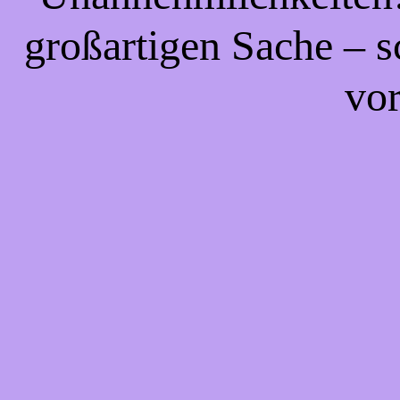
großartigen Sache – s
vor